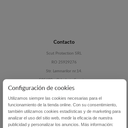
Contacto
Scut Protection SRL
RO 25929276
Str. Lemnarilor nr.14.
535600 - Odorheiu Secuiesc
Configuración de cookies
Harghita, Romania
Utilizamos siempre las cookies necesarias para el
E-mail:
info@cubrecarter.com
funcionamiento de la tienda online. Con su consentimiento,
también utilizamos cookies estadísticas y de marketing para
Site:
www.cubrecarter.com
analizar el uso del sitio web, medir la eficacia de nuestra
publicidad y personalizar los anuncios. Más información: