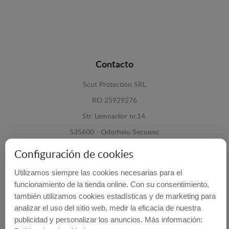
Contacto
Scut Protection SRL
RO 25929276
Str. Lemnarilor nr.14.
535600 - Odorheiu Secuiesc
Harghita, Romania
Configuración de cookies
E-mail:
info@cubrecarter.com
Utilizamos siempre las cookies necesarias para el
funcionamiento de la tienda online. Con su consentimiento,
también utilizamos cookies estadísticas y de marketing para
Site:
www.cubrecarter.com
analizar el uso del sitio web, medir la eficacia de nuestra
publicidad y personalizar los anuncios. Más información: