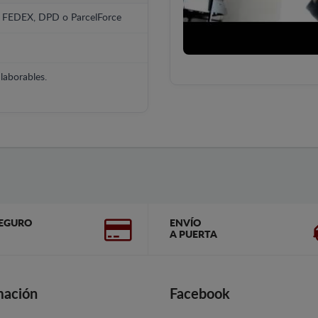
, FEDEX, DPD o ParcelForce
laborables.
EGURO
ENVÍO
A PUERTA
mación
Facebook