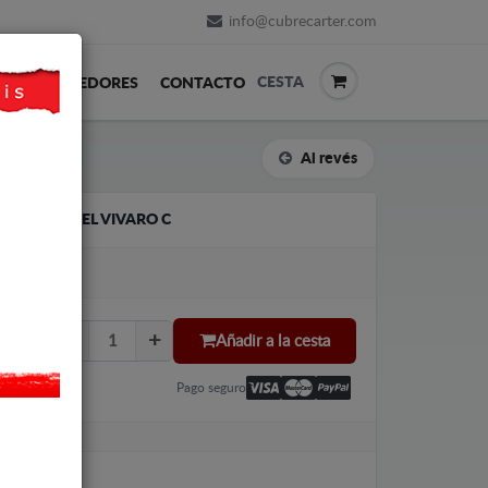
info@cubrecarter.com
CESTA
REVENDEDORES
CONTACTO
Al revés
ADBLUE OPEL VIVARO C
Añadir a la cesta
Pago seguro