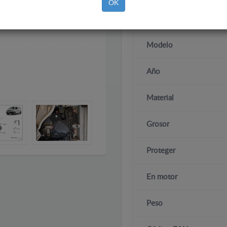
OK
Marca
Modelo
Año
Material
Grosor
Proteger
En motor
Peso