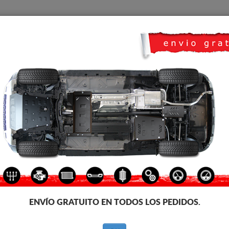
CUBRE CARTER
HOME
TRANSPORTE
FEEDBACK
 Opel Vivaro
PROTECTOR DEL DEPOSITO 
Código de producto: 98.035
179
€
IVA incl.
ENVÍO GRATUITO EN TODOS LOS PEDIDOS.