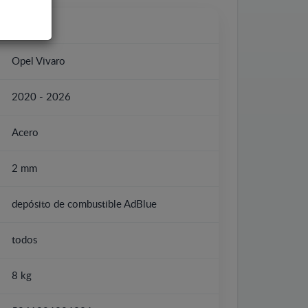
Opel
Opel Vivaro
2020 - 2026
Acero
2 mm
depósito de combustible AdBlue
todos
8 kg