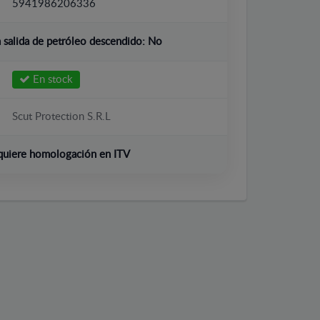
5941986206336
salida de petróleo descendido:
No
En stock
Scut Protection S.R.L
quiere homologación en ITV