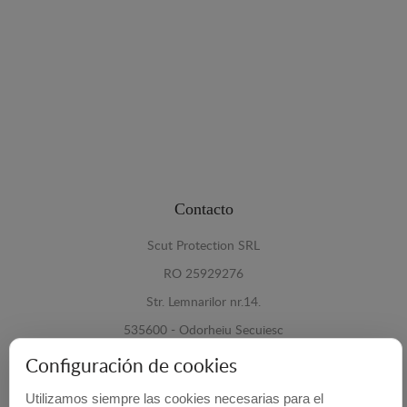
Contacto
Scut Protection SRL
RO 25929276
Str. Lemnarilor nr.14.
535600 - Odorheiu Secuiesc
Harghita, Romania
Configuración de cookies
E-mail:
info@cubrecarter.com
Utilizamos siempre las cookies necesarias para el