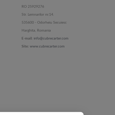
RO 25929276
Str. Lemnarilor nr.14.
535600 - Odorheiu Secuiesc
Harghita, Romania
E-mail:
info@cubrecarter.com
Site:
www.cubrecarter.com