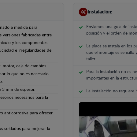
Instalación:
Enviamos una guía de insta
señado a medida para
posición y el orden de mont
s versiones fabricadas entre
ehículo y los componentes
La placa se instala en los p
uciedad e irregularidades del
que el montaje es sencillo 
taller.
: motor, caja de cambios.
Para la instalación no es ne
 por lo que no es necesario
importantes en la estructur
o.
de 3 mm de espesor.
La instalación no requiere
cesorios necesarios para la
o anticorrosiva para ofrecer
os soldados para mejorar la