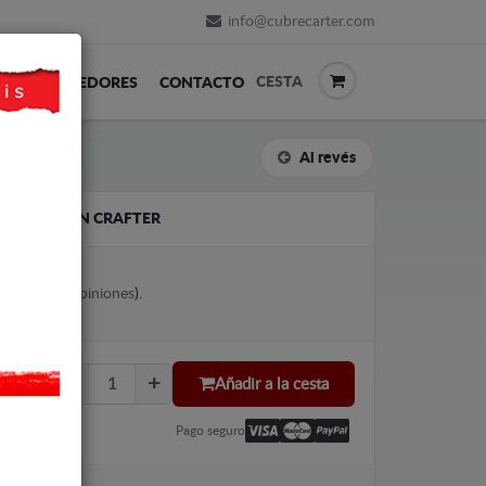
info@cubrecarter.com
CESTA
REVENDEDORES
CONTACTO
Al revés
VOLKSWAGEN CRAFTER
votes (
Ver opiniones
).
Añadir a la cesta
Pago seguro