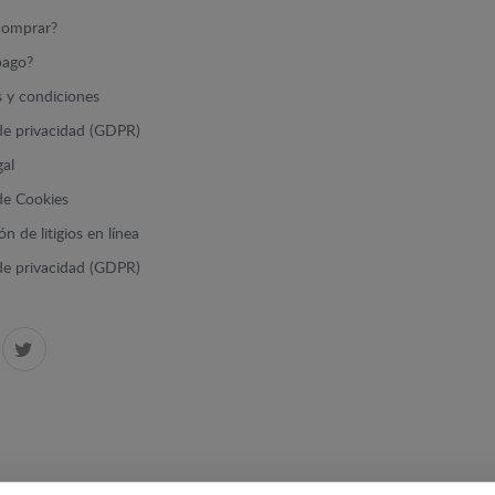
omprar?
ago?
 y condiciones
 de privacidad (GDPR)
gal
 de Cookies
n de litigios en línea
 de privacidad (GDPR)