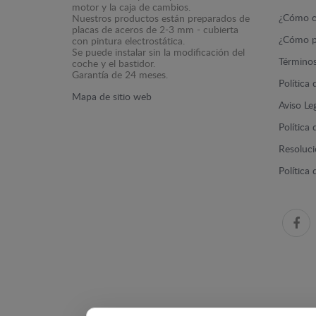
motor y la caja de cambios.
¿Cómo c
Nuestros productos están preparados de
placas de aceros de 2-3 mm - cubierta
¿Cómo p
con pintura electrostática.
Se puede instalar sin la modificación del
Términos
coche y el bastidor.
Garantía de 24 meses.
Política
Mapa de sitio web
Aviso Le
Política
Resolució
Política