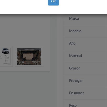
OK
Marca
Modelo
Año
Material
Grosor
Proteger
En motor
Peso