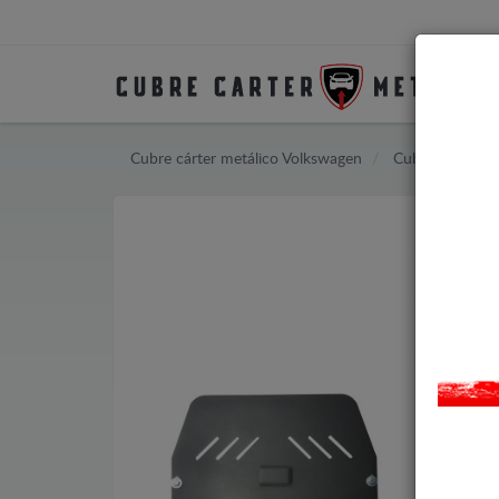
Cubre cárter metálico Volkswagen
Cubre cárter m