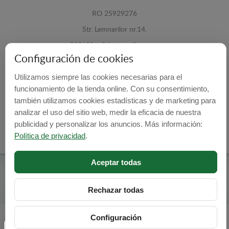
RO 25929276
Str. Lemnarilor nr.14.
535600 - Odorheiu Secuiesc
Configuración de cookies
Harghita, Romania
Utilizamos siempre las cookies necesarias para el
E-mail:
info@cubrecarter.com
funcionamiento de la tienda online. Con su consentimiento,
también utilizamos cookies estadísticas y de marketing para
Site:
www.cubrecarter.com
analizar el uso del sitio web, medir la eficacia de nuestra
publicidad y personalizar los anuncios. Más información:
Política de privacidad
.
Aceptar todas
Cubre Carter -
© 2026
Programed By
lokopi WEB
Rechazar todas
Configuración
Configuración de cookies