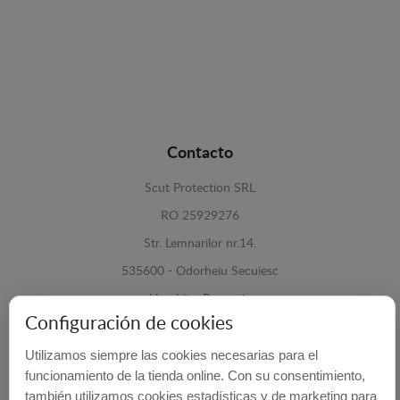
Contacto
Scut Protection SRL
RO 25929276
Str. Lemnarilor nr.14.
535600 - Odorheiu Secuiesc
Harghita, Romania
Configuración de cookies
E-mail:
info@cubrecarter.com
Utilizamos siempre las cookies necesarias para el
funcionamiento de la tienda online. Con su consentimiento,
Site:
www.cubrecarter.com
también utilizamos cookies estadísticas y de marketing para