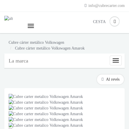
info@cubrecarter.com
CESTA
Cubre cárter metálico Volkswagen
Cubre cárter metálico Volkswagen Amarok
La marca
La
marca
del
vehícul
Al revés