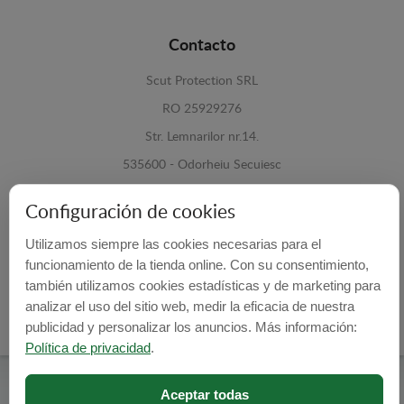
Contacto
Scut Protection SRL
RO 25929276
Str. Lemnarilor nr.14.
535600 - Odorheiu Secuiesc
Harghita, Romania
Configuración de cookies
E-mail:
info@cubrecarter.com
Utilizamos siempre las cookies necesarias para el
funcionamiento de la tienda online. Con su consentimiento,
Site:
www.cubrecarter.com
también utilizamos cookies estadísticas y de marketing para
analizar el uso del sitio web, medir la eficacia de nuestra
publicidad y personalizar los anuncios. Más información:
Política de privacidad
.
Cubre Carter -
© 2026
Aceptar todas