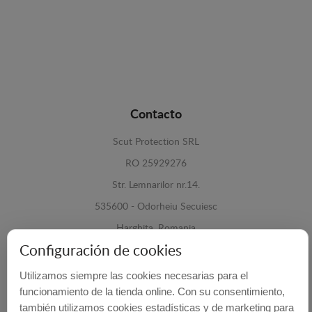
Contacto
Scut Protection SRL
RO 25929276
Str. Lemnarilor nr.14.
535600 - Odorheiu Secuiesc
Harghita, Romania
Configuración de cookies
E-mail:
info@cubrecarter.com
Utilizamos siempre las cookies necesarias para el
funcionamiento de la tienda online. Con su consentimiento,
Site:
www.cubrecarter.com
también utilizamos cookies estadísticas y de marketing para