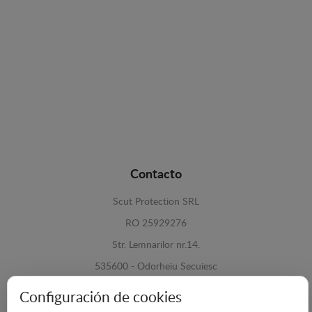
Contacto
Scut Protection SRL
RO 25929276
Str. Lemnarilor nr.14.
535600 - Odorheiu Secuiesc
Harghita, Romania
Configuración de cookies