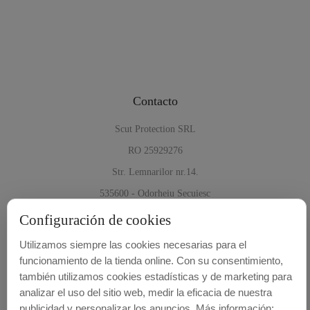
Contacto
Scut Protection SRL
RO 25929276
Str. Lemnarilor nr.14.
535600 - Odorheiu Secuiesc
Harghita, Romania
Configuración de cookies
E-mail:
info@cubrecarter.com
Utilizamos siempre las cookies necesarias para el
funcionamiento de la tienda online. Con su consentimiento,
también utilizamos cookies estadísticas y de marketing para
Site:
www.cubrecarter.com
analizar el uso del sitio web, medir la eficacia de nuestra
publicidad y personalizar los anuncios. Más información: