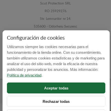
Scut Protection SRL
RO 25929276
Str. Lemnarilor nr.14.
535600 - Odorheiu Secuiesc
Harghita, Romania
Configuración de cookies
E-mail:
info@cubrecarter.com
Utilizamos siempre las cookies necesarias para el
funcionamiento de la tienda online. Con su consentimiento,
Site:
www.cubrecarter.com
también utilizamos cookies estadísticas y de marketing para
analizar el uso del sitio web, medir la eficacia de nuestra
publicidad y personalizar los anuncios. Más información:
Política de privacidad
.
Aceptar todas
Cubre Carter -
© 2026
Programed By
lokopi WEB
Rechazar todas