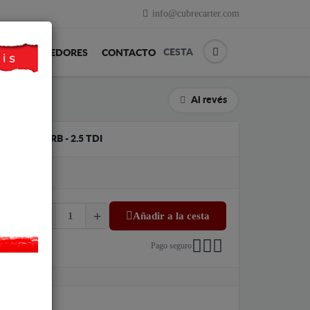
info@cubrecarter.com
CESTA
REVENDEDORES
CONTACTO
Al revés
ODA SUPERB - 2.5 TDI
Añadir a la cesta
Pago seguro