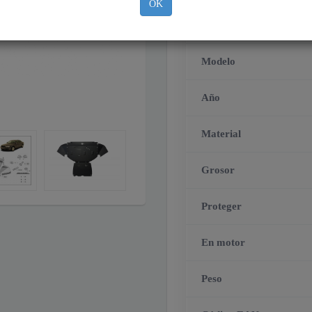
OK
Marca
Modelo
Año
Material
Grosor
Proteger
En motor
Peso