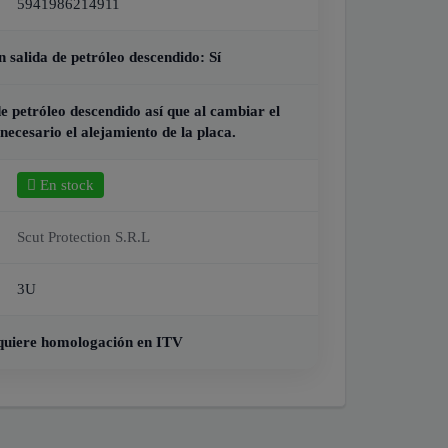
5941986214911
 salida de petróleo descendido:
Sí
e petróleo descendido así que al cambiar el
 necesario el alejamiento de la placa.
En stock
Scut Protection S.R.L
3U
quiere homologación en ITV