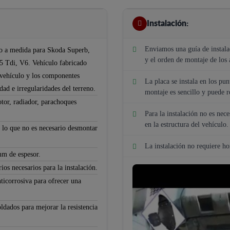
Instalación:
Enviamos una guía de instalac
ado a medida para Skoda Superb,
y el orden de montaje de los 
.5 Tdi, V6. Vehículo fabricado
l vehículo y los componentes
La placa se instala en los pun
edad e irregularidades del terreno.
montaje es sencillo y puede r
tor, radiador, parachoques
Para la instalación no es nece
en la estructura del vehículo.
r lo que no es necesario desmontar
La instalación no requiere h
mm de espesor.
ios necesarios para la instalación.
ticorrosiva para ofrecer una
ldados para mejorar la resistencia