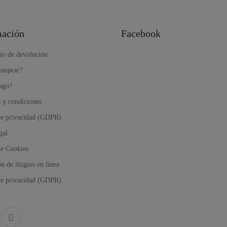
mación
Facebook
io de devolución
omprar?
ago?
 y condiciones
 de privacidad (GDPR)
gal
de Cookies
n de litigios en línea
 de privacidad (GDPR)