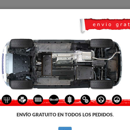
CUBRE CARTER
HOME
TRANSPORTE
FEEDBACK
koda Superb
CUBRE CÁRTER METALICO SK
Código de producto: 02.007
170
€
IVA incl.
ENVÍO GRATUITO EN TODOS LOS PEDIDOS.