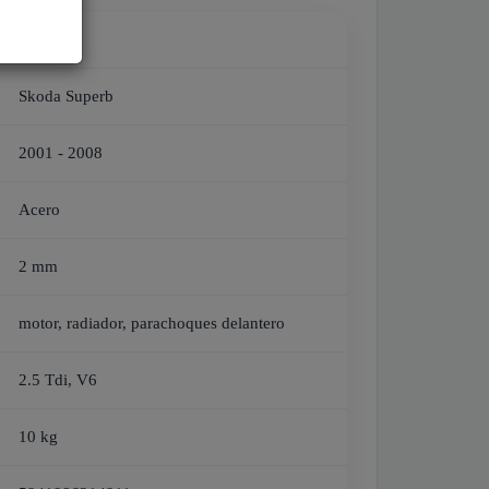
Skoda
Skoda Superb
2001 - 2008
Acero
2 mm
motor, radiador, parachoques delantero
2.5 Tdi, V6
10 kg