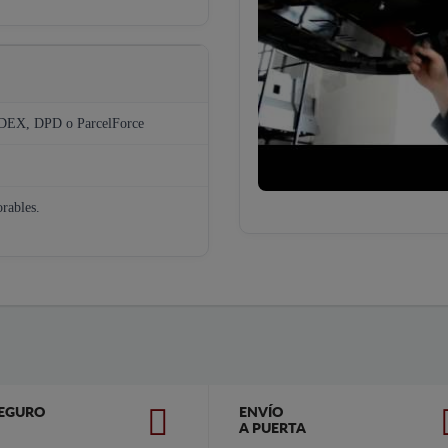
EDEX, DPD o ParcelForce
orables.
EGURO
ENVÍO
A PUERTA