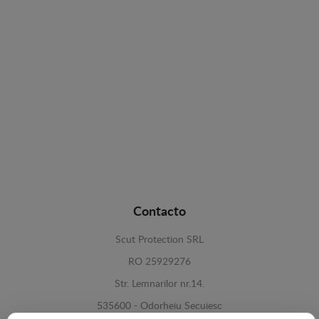
Contacto
Scut Protection SRL
RO 25929276
Str. Lemnarilor nr.14.
535600 - Odorheiu Secuiesc