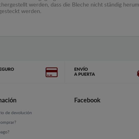
chergestellt werden, dass die Bleche nicht ständig her
fgesteckt werden.
EGURO
ENVÍO
A PUERTA
mación
Facebook
io de devolución
omprar?
ago?