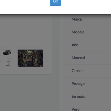
OK
Marca
Modelo
Año
Material
Grosor
Proteger
En motor
Peso