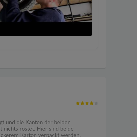
gt und die Kanten der beiden
 nichts rostet. Hier sind beide
dickerem Karton verpackt werden.