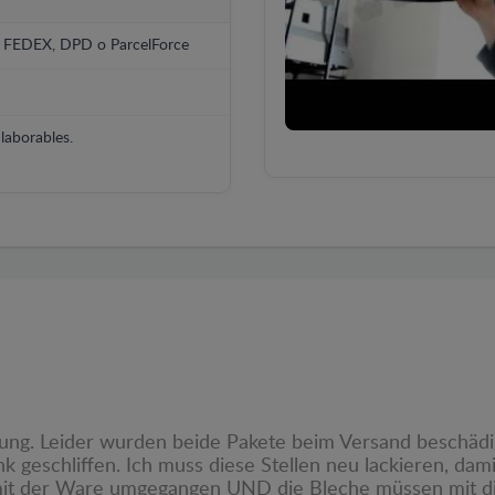
, FEDEX, DPD o ParcelForce
laborables.
rung. Leider wurden beide Pakete beim Versand beschädi
geschliffen. Ich muss diese Stellen neu lackieren, damit
ob mit der Ware umgegangen UND die Bleche müssen mit 