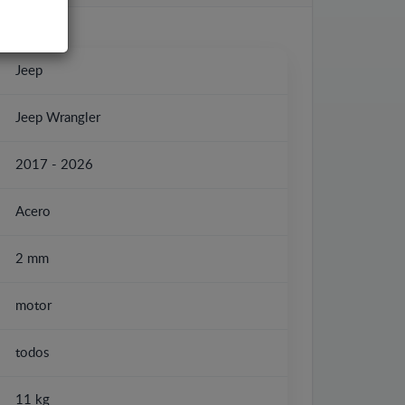
Jeep
Jeep Wrangler
2017 - 2026
Acero
2 mm
motor
todos
11 kg