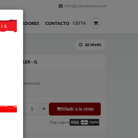
info@cubrecarter.com
CESTA
REVENDEDORES
CONTACTO
Al revés
EP WRANGLER - JL
votes (
Ver opiniones
).
Añadir a la cesta
Pago seguro