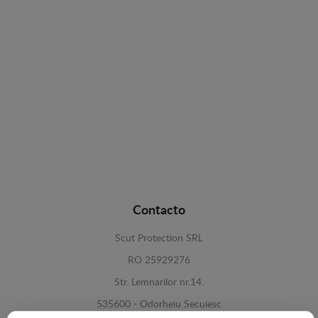
Contacto
Scut Protection SRL
RO 25929276
Str. Lemnarilor nr.14.
535600 - Odorheiu Secuiesc