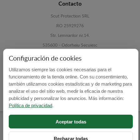
Contacto
Scut Protection SRL
RO 25929276
Str. Lemnarilor nr.14.
535600 - Odorheiu Secuiesc
Harghita, Romania
Configuración de cookies
E-mail:
info@cubrecarter.com
Utilizamos siempre las cookies necesarias para el
funcionamiento de la tienda online. Con su consentimiento,
también utilizamos cookies estadísticas y de marketing para
Site:
www.cubrecarter.com
analizar el uso del sitio web, medir la eficacia de nuestra
publicidad y personalizar los anuncios. Más información:
Política de privacidad
.
Aceptar todas
Cubre Carter -
© 2026
Programed By
lokopi WEB
Rechazar todas