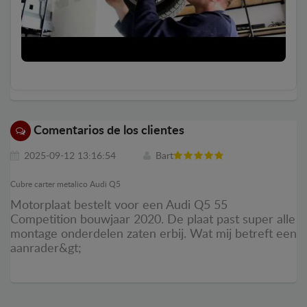
Comentarios de los clientes
2025-09-12 13:16:54
Bart
Cubre carter metalico Audi Q5
Motorplaat bestelt voor een Audi Q5 55
Competition bouwjaar 2020. De plaat past super alle
montage onderdelen zaten erbij. Wat mij betreft een
aanrader&gt;