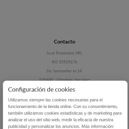
Contacto
Scut Protection SRL
RO 25929276
Str. Lemnarilor nr.14.
535600 - Odorheiu Secuiesc
Configuración de cookies
Harghita, Romania
Utilizamos siempre las cookies necesarias para el
E-mail:
info@cubrecarter.com
funcionamiento de la tienda online. Con su consentimiento,
también utilizamos cookies estadísticas y de marketing para
Site:
www.cubrecarter.com
analizar el uso del sitio web, medir la eficacia de nuestra
publicidad y personalizar los anuncios. Más información: