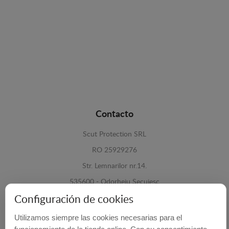
Contacto
Scut Protection SRL
RO 25929276
Str. Lemnarilor nr.14.
535600 - Odorheiu Secuiesc
Harghita, Romania
Configuración de cookies
Utilizamos siempre las cookies necesarias para el
E-mail:
info@cubrecarter.com