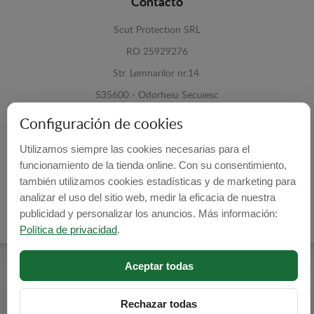
Contacto
Scut Protection SRL
RO 25929276
Str. Lemnarilor nr.14.
535600 - Odorheiu Secuiesc
Harghita, Romania
Configuración de cookies
E-mail:
info@cubrecarter.com
Utilizamos siempre las cookies necesarias para el
funcionamiento de la tienda online. Con su consentimiento,
también utilizamos cookies estadísticas y de marketing para
Site:
www.cubrecarter.com
analizar el uso del sitio web, medir la eficacia de nuestra
publicidad y personalizar los anuncios. Más información:
Política de privacidad
.
Aceptar todas
Cubre Carter -
© 2026
Programed By
lokopi WEB
Rechazar todas