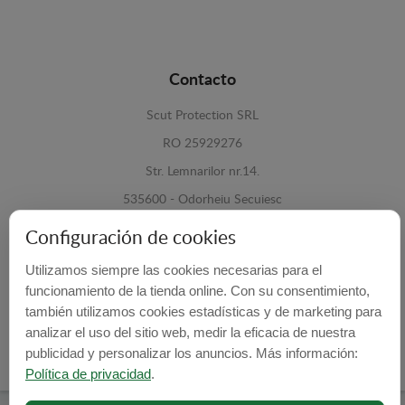
Contacto
Scut Protection SRL
RO 25929276
Str. Lemnarilor nr.14.
535600 - Odorheiu Secuiesc
Harghita, Romania
Configuración de cookies
E-mail:
info@cubrecarter.com
Utilizamos siempre las cookies necesarias para el
funcionamiento de la tienda online. Con su consentimiento,
también utilizamos cookies estadísticas y de marketing para
Site:
www.cubrecarter.com
analizar el uso del sitio web, medir la eficacia de nuestra
publicidad y personalizar los anuncios. Más información:
Política de privacidad
.