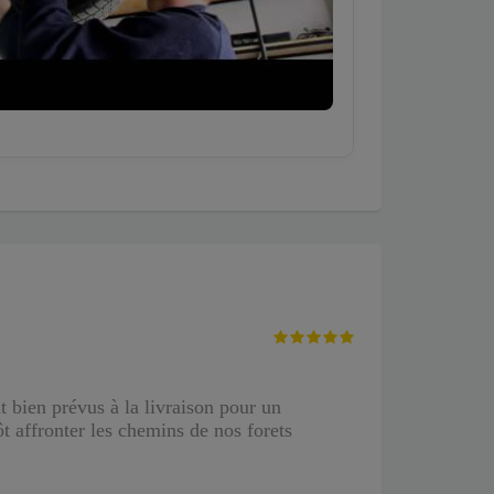
t bien prévus à la livraison pour un
 affronter les chemins de nos forets