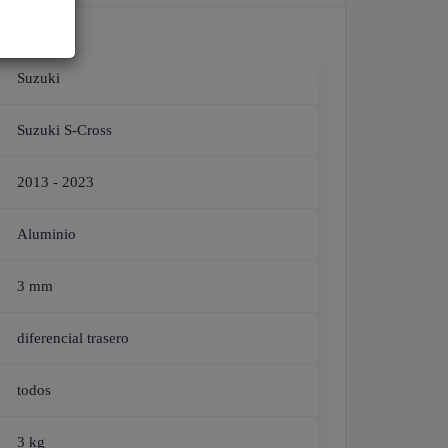
Suzuki
Suzuki S-Cross
2013 - 2023
Aluminio
3 mm
diferencial trasero
todos
3 kg