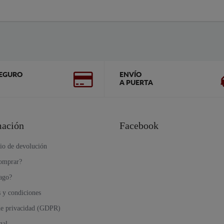
EGURO
ENVÍO
A PUERTA
mación
Facebook
io de devolución
omprar?
ago?
 y condiciones
 de privacidad (GDPR)
gal