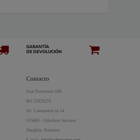
GARANTÍA
DE DEVOLUCIÓN
Contacto
Scut Protection SRL
RO 25929276
Str. Lemnarilor nr.14.
535600 - Odorheiu Secuiesc
Harghita, Romania
E-mail:
info@cubrecarter.com