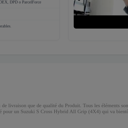
EDEX, DPD o ParcelForce
orables.
i de livraison que de qualité du Produit. Tous les éléments son
 pour un Suzuki S Cross Hybrid All Grip (4X4) qui va bientôt