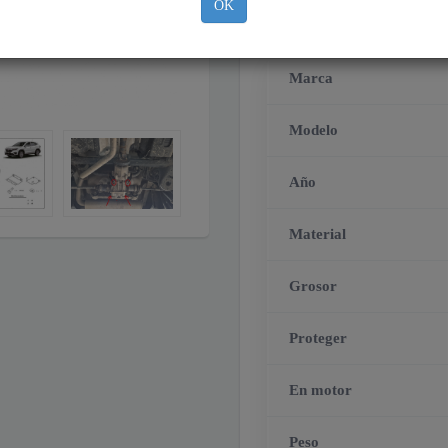
OK
Marca
Modelo
Año
Material
Grosor
Proteger
En motor
Peso