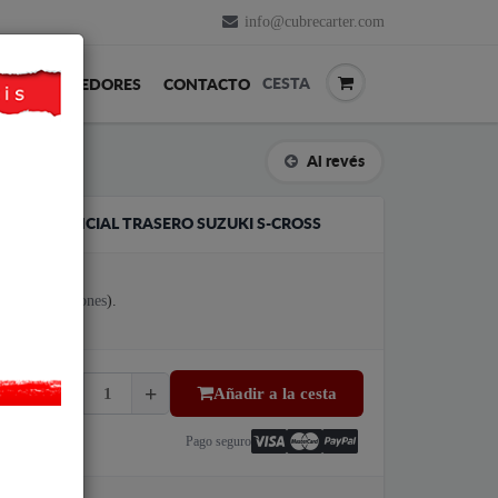
info@cubrecarter.com
CESTA
REVENDEDORES
CONTACTO
Al revés
L DIFERENCIAL TRASERO SUZUKI S-CROSS
es (
Ver opiniones
).
Añadir a la cesta
Pago seguro