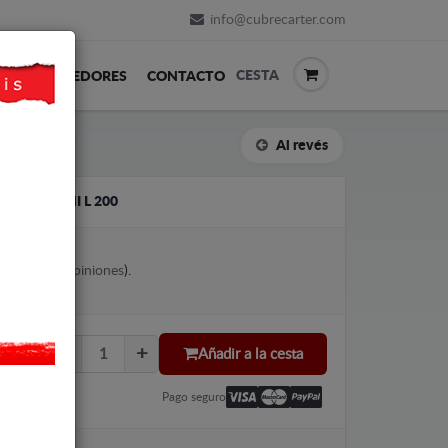
info@cubrecarter.com
CESTA
REVENDEDORES
CONTACTO
Al revés
ITSUBISHI L 200
votes (
Ver opiniones
).
Añadir a la cesta
Pago seguro