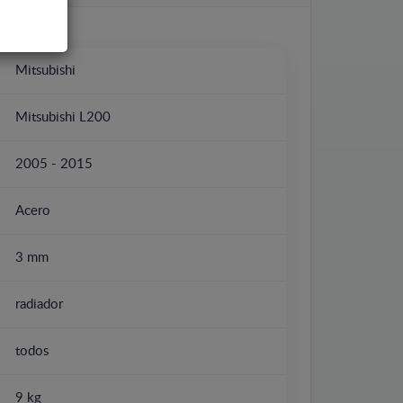
Mitsubishi
Mitsubishi L200
2005 - 2015
Acero
3 mm
radiador
todos
9 kg