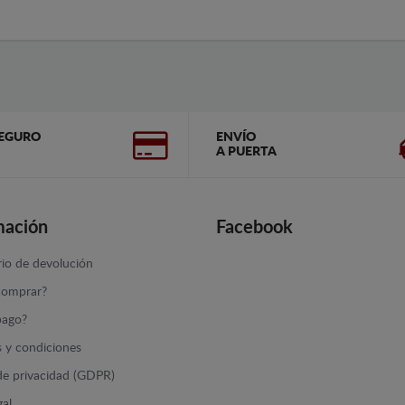
EGURO
ENVÍO
A PUERTA
mación
Facebook
io de devolución
omprar?
ago?
 y condiciones
 de privacidad (GDPR)
gal