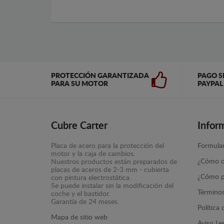
PROTECCIÓN GARANTIZADA
PAGO S
PARA SU MOTOR
PAYPAL
Cubre Carter
Infor
Placa de acero para la protección del
Formular
motor y la caja de cambios.
¿Cómo c
Nuestros productos están preparados de
placas de aceros de 2-3 mm - cubierta
¿Cómo p
con pintura electrostática.
Se puede instalar sin la modificación del
Términos
coche y el bastidor.
Garantía de 24 meses.
Política
Mapa de sitio web
Aviso Le