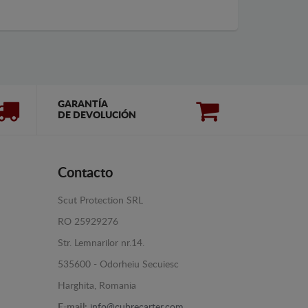
GARANTÍA
DE DEVOLUCIÓN
Contacto
Scut Protection SRL
RO 25929276
Str. Lemnarilor nr.14.
535600 - Odorheiu Secuiesc
Harghita, Romania
E-mail:
info@cubrecarter.com