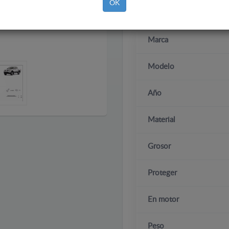
OK
Marca
Modelo
Año
Material
Grosor
Proteger
En motor
Peso