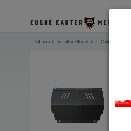
Cubre cárter metálico Mitsubishi
Cubre cárter met