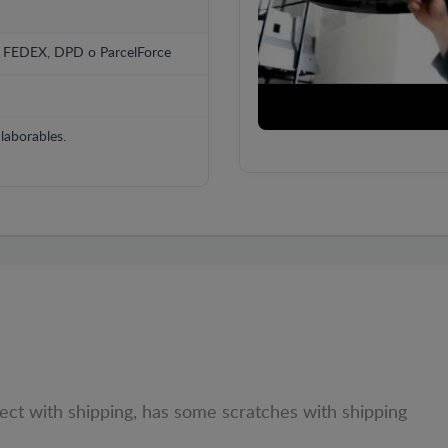
, FEDEX, DPD o ParcelForce
laborables.
tect with shipping, has some scratches with shipping