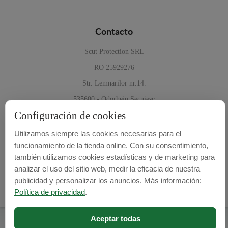
Contacto
Scut Protection SRL
RO 25929276
Str. Lemnarilor nr.14.
535600 - Odorheiu Secuiesc
Configuración de cookies
Harghita, Romania
Utilizamos siempre las cookies necesarias para el
info@cubrecarter.com
E-mail:
funcionamiento de la tienda online. Con su consentimiento,
también utilizamos cookies estadísticas y de marketing para
www.cubrecarter.com
Site:
analizar el uso del sitio web, medir la eficacia de nuestra
publicidad y personalizar los anuncios. Más información:
Política de privacidad
.
Aceptar todas
© 2026
Cubre Carter -