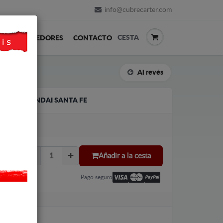
info@cubrecarter.com
CESTA
REVENDEDORES
CONTACTO
Al revés
ADOR HYUNDAI SANTA FE
Añadir a la cesta
Pago seguro