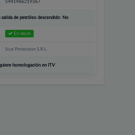
5941986219367
salida de petróleo descendido:
No
En stock
Scut Protection S.R.L
quiere homologación en ITV