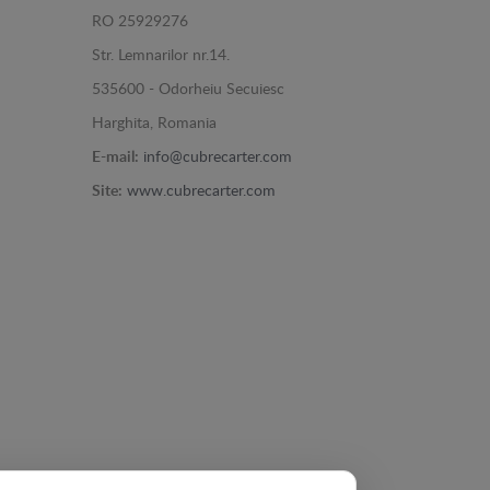
RO 25929276
Str. Lemnarilor nr.14.
535600 - Odorheiu Secuiesc
Harghita, Romania
E-mail:
info@cubrecarter.com
Site:
www.cubrecarter.com