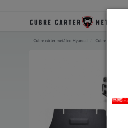
Cubre cárter metálico Hyundai
Cubre cárter metá