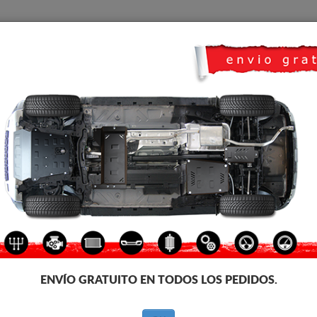
CUBRE CARTER
HOME
TRANSPORTE
FEEDBACK
lico Hyundai Santa Fe
PROTECCION PARA CATALIZ
Código de producto: 97.097
159
€
IVA incl.
ENVÍO GRATUITO EN TODOS LOS PEDIDOS.