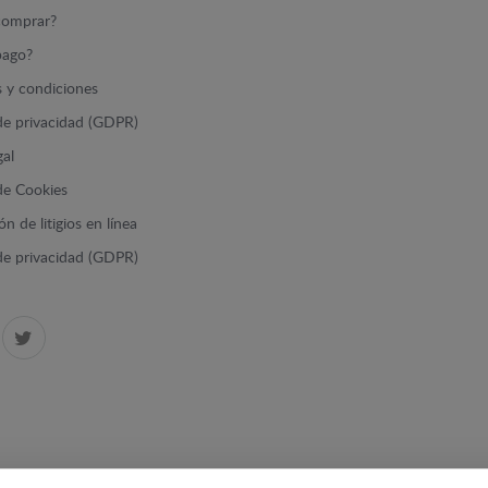
omprar?
ago?
 y condiciones
 de privacidad (GDPR)
gal
 de Cookies
n de litigios en línea
 de privacidad (GDPR)