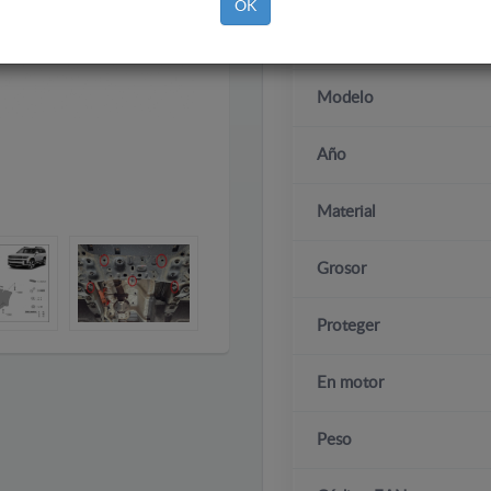
OK
Marca
Modelo
Año
Material
Grosor
Proteger
En motor
Peso