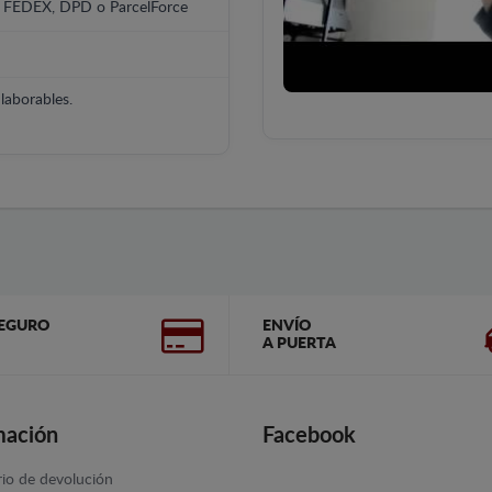
, FEDEX, DPD o ParcelForce
laborables.
EGURO
ENVÍO
A PUERTA
mación
Facebook
io de devolución