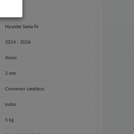
Hyundai
Hyundai Santa Fe
2024 - 2026
Acero
2 mm
Conversor catalítico
todos
5 kg