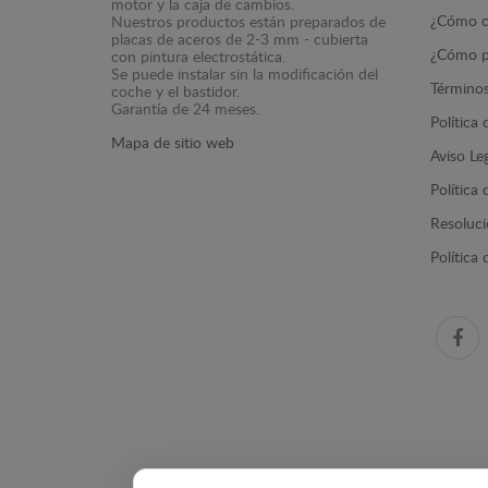
motor y la caja de cambios.
¿Cómo c
Nuestros productos están preparados de
placas de aceros de 2-3 mm - cubierta
¿Cómo p
con pintura electrostática.
Se puede instalar sin la modificación del
Términos
coche y el bastidor.
Garantía de 24 meses.
Política
Mapa de sitio web
Aviso Le
Política
Resolució
Política