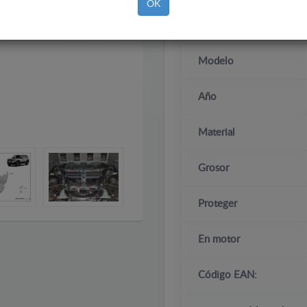
OK
Marca
Modelo
Año
Material
Grosor
Proteger
En motor
Código EAN: