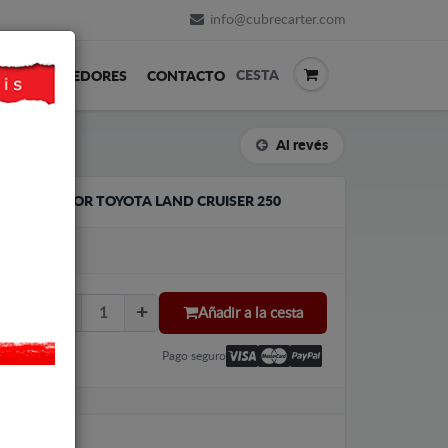
info@cubrecarter.com
CESTA
REVENDEDORES
CONTACTO
Al revés
EL RADIADOR TOYOTA LAND CRUISER 250
LU
Añadir a la cesta
Pago seguro