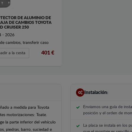
TECTOR DE ALUMINIO DE
CAJA DE CAMBIOS TOYOTA
D CRUISER 250
 - 2026
 de cambios, transferir caso
401 €
adir a la cesta
Instalación:
Enviamos una guía de insta
señado a medida para Toyota
posición y el orden de mont
tes motorizaciones: Toate.
e la parte inferior del vehículo
La placa se instala en los p
s, piedras, barro, suciedad e
que el montaje es sencillo 