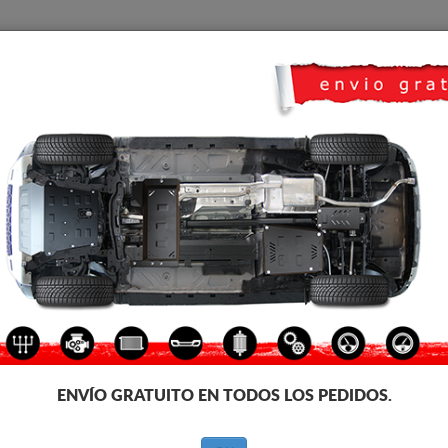
CUBRE CARTER
HOME
TRANSPORTE
FEEDBACK
co Toyota Land Cruiser
PROTECTOR DE ALUMINIO D
Código de producto: 26.192A
419 €
330
€
IVA incl.
ENVÍO GRATUITO EN TODOS LOS PEDIDOS.