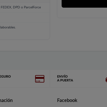
, FEDEX, DPD o ParcelForce
laborables.
EGURO
ENVÍO
A PUERTA
mación
Facebook