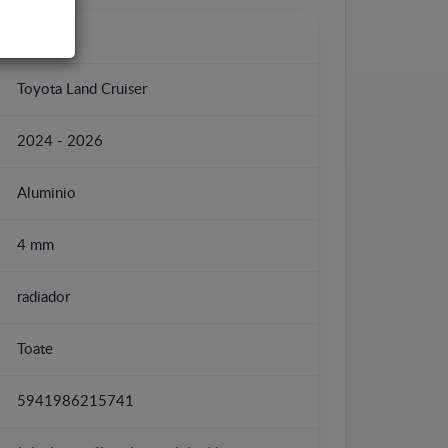
Toyota
Toyota Land Cruiser
2024 - 2026
Aluminio
4 mm
radiador
Toate
5941986215741