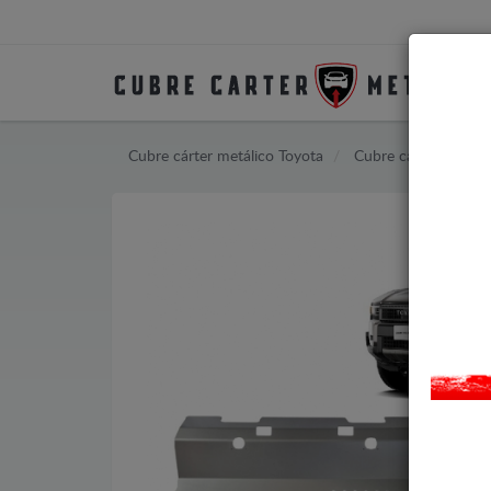
Cubre cárter metálico Toyota
Cubre cárter metáli