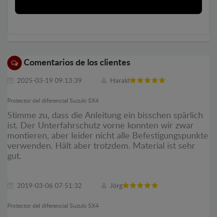
Comentarios de los clientes
2025-03-19 09:13:39
Harald
Protector del diferencial Suzuki SX4
Stimme zu, dass die Anleitung ein bisschen spärlich
ist. Der Unterfahrschutz vorne konnten wir zwar
montieren, aber leider nicht alle Befestigungspunkte
verwenden. Hält aber trotzdem. Material ist sehr
gut.
2019-03-06 07:51:32
Jörg
Protector del diferencial Suzuki SX4