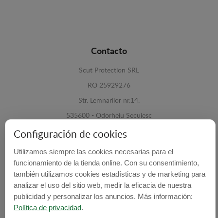
Contacto
Scut Protection SRL
RO 25929276
Str. Lemnarilor nr.14.
535600 - Odorheiu Secuiesc
Harghita, Romania
Configuración de cookies
E-mail:
info@cubrecarter.com
Utilizamos siempre las cookies necesarias para el
funcionamiento de la tienda online. Con su consentimiento,
también utilizamos cookies estadísticas y de marketing para
Site:
www.cubrecarter.com
analizar el uso del sitio web, medir la eficacia de nuestra
publicidad y personalizar los anuncios. Más información:
Política de privacidad
.