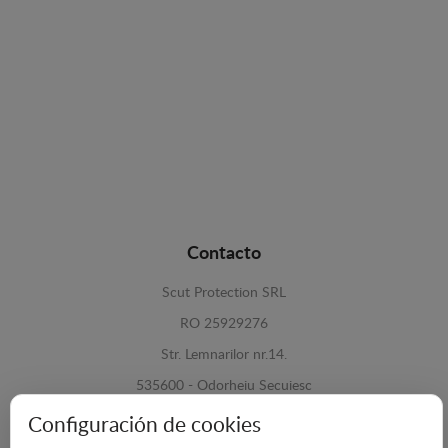
Contacto
Scut Protection SRL
RO 25929276
Str. Lemnarilor nr.14.
535600 - Odorheiu Secuiesc
Harghita, Romania
Configuración de cookies