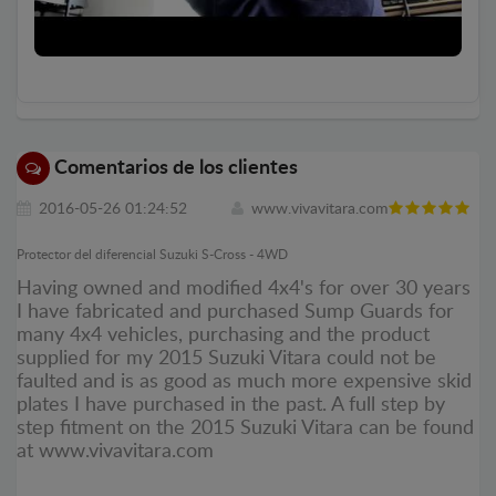
Comentarios de los clientes
2016-05-26 01:24:52
www.vivavitara.com
Protector del diferencial Suzuki S-Cross - 4WD
Having owned and modified 4x4's for over 30 years
I have fabricated and purchased Sump Guards for
many 4x4 vehicles, purchasing and the product
supplied for my 2015 Suzuki Vitara could not be
faulted and is as good as much more expensive skid
plates I have purchased in the past. A full step by
step fitment on the 2015 Suzuki Vitara can be found
at www.vivavitara.com