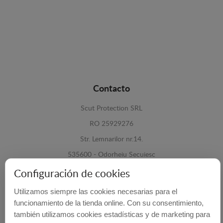
Contacto
Scut Protection SRL
RO 25929276
Str. Lemnarilor nr.14.
535600 - Odorheiu Secuiesc
Harghita, Romania
Configuración de cookies
E-mail:
info@cubrecarter.com
Utilizamos siempre las cookies necesarias para el
funcionamiento de la tienda online. Con su consentimiento,
también utilizamos cookies estadísticas y de marketing para
Site:
www.cubrecarter.com