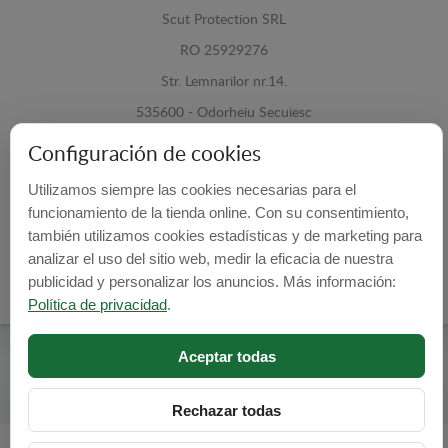
Scut Protection SRL
RO 25929276
Str. Lemnarilor nr.14.
535600 - Odorheiu Secuiesc
Harghita, Romania
Configuración de cookies
E-mail:
info@cubrecarter.com
Utilizamos siempre las cookies necesarias para el
funcionamiento de la tienda online. Con su consentimiento,
también utilizamos cookies estadísticas y de marketing para
Site:
www.cubrecarter.com
analizar el uso del sitio web, medir la eficacia de nuestra
publicidad y personalizar los anuncios. Más información:
Política de privacidad
.
Aceptar todas
Cubre Carter -
© 2026
Programed By
lokopi WEB
Rechazar todas