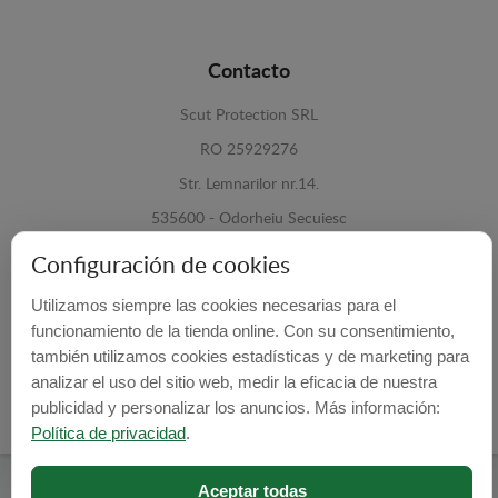
Contacto
Scut Protection SRL
RO 25929276
Str. Lemnarilor nr.14.
535600 - Odorheiu Secuiesc
Harghita, Romania
Configuración de cookies
E-mail:
info@cubrecarter.com
Utilizamos siempre las cookies necesarias para el
funcionamiento de la tienda online. Con su consentimiento,
también utilizamos cookies estadísticas y de marketing para
Site:
www.cubrecarter.com
analizar el uso del sitio web, medir la eficacia de nuestra
publicidad y personalizar los anuncios. Más información:
Política de privacidad
.
Aceptar todas
Cubre Carter -
© 2026