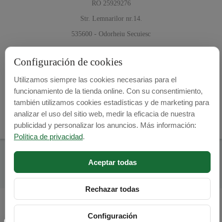
RO 25929276
Str. Lemnarilor nr.14.
535600 - Odorheiu Secuiesc
Harghita, Romania
Configuración de cookies
E-mail:
info@cubrecarter.com
Utilizamos siempre las cookies necesarias para el
funcionamiento de la tienda online. Con su consentimiento,
Site:
www.cubrecarter.com
también utilizamos cookies estadísticas y de marketing para
analizar el uso del sitio web, medir la eficacia de nuestra
publicidad y personalizar los anuncios. Más información:
Política de privacidad
.
Cubre Carter -
© 2026
Aceptar todas
Programed By
lokopi WEB
Rechazar todas
Configuración