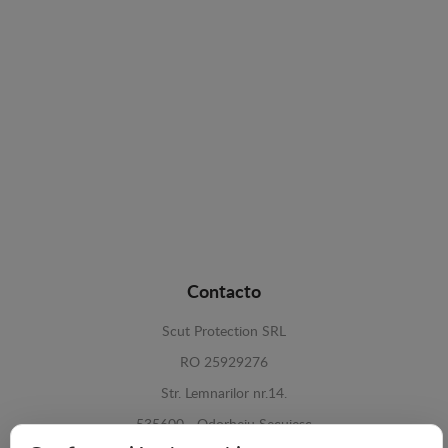
Contacto
Scut Protection SRL
RO 25929276
Str. Lemnarilor nr.14.
535600 - Odorheiu Secuiesc