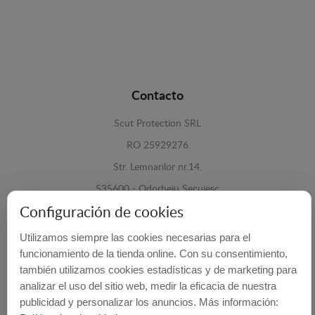
Contacto
Scut Protection SRL
RO 25929276
Str. Lemnarilor nr.14.
535600 - Odorheiu Secuiesc
Configuración de cookies
Harghita, Romania
Utilizamos siempre las cookies necesarias para el
E-mail:
info@cubrecarter.com
funcionamiento de la tienda online. Con su consentimiento,
también utilizamos cookies estadísticas y de marketing para
Site:
www.cubrecarter.com
analizar el uso del sitio web, medir la eficacia de nuestra
publicidad y personalizar los anuncios. Más información: