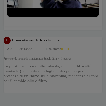
Comentarios de los clientes
2024-10-20 13:07:19
palummo
Protector de la caja de transferencia Suzuki Jimny - 3 puertas
La piastra sembra molto robusta, qualche difficoltà a
montarla (hanno dovuto tagliare dei pezzi) per la
presenza di un rialzo sulla macchina, mancanza di foro
per il cambio olio e filtro