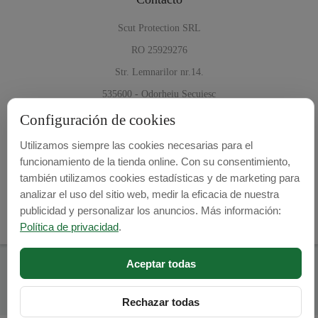
Scut Protection SRL
RO 25929276
Str. Lemnarilor nr.14.
535600 - Odorheiu Secuiesc
Harghita, Romania
Configuración de cookies
Utilizamos siempre las cookies necesarias para el
E-mail:
info@cubrecarter.com
funcionamiento de la tienda online. Con su consentimiento,
también utilizamos cookies estadísticas y de marketing para
Site:
www.cubrecarter.com
analizar el uso del sitio web, medir la eficacia de nuestra
publicidad y personalizar los anuncios. Más información:
Política de privacidad
.
Aceptar todas
Cubre Carter -
© 2026
Programed By
lokopi WEB
Rechazar todas