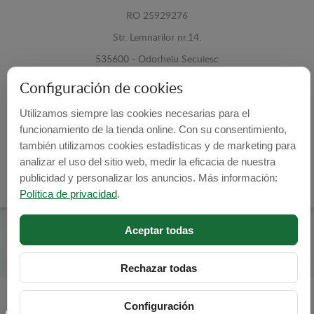
RO 25929276
Str. Lemnarilor nr.14.
535600 - Odorheiu Secuiesc
Harghita, Romania
Configuración de cookies
E-mail:
info@cubrecarter.com
Utilizamos siempre las cookies necesarias para el
funcionamiento de la tienda online. Con su consentimiento,
también utilizamos cookies estadísticas y de marketing para
Site:
www.cubrecarter.com
analizar el uso del sitio web, medir la eficacia de nuestra
publicidad y personalizar los anuncios. Más información:
Política de privacidad
.
Aceptar todas
Cubre Carter -
© 2026
Programed By
lokopi WEB
Rechazar todas
Configuración