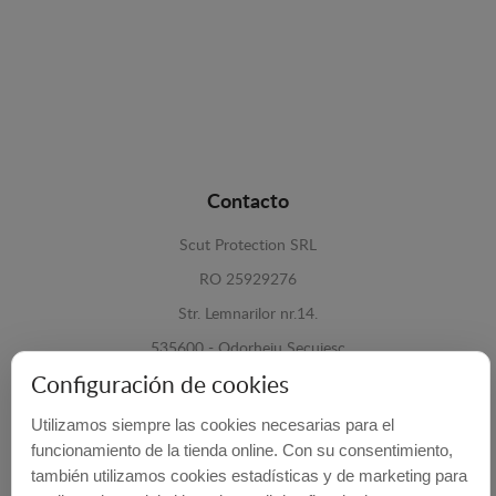
Contacto
Scut Protection SRL
RO 25929276
Str. Lemnarilor nr.14.
535600 - Odorheiu Secuiesc
Configuración de cookies
Harghita, Romania
Utilizamos siempre las cookies necesarias para el
E-mail:
info@cubrecarter.com
funcionamiento de la tienda online. Con su consentimiento,
también utilizamos cookies estadísticas y de marketing para
Site:
www.cubrecarter.com