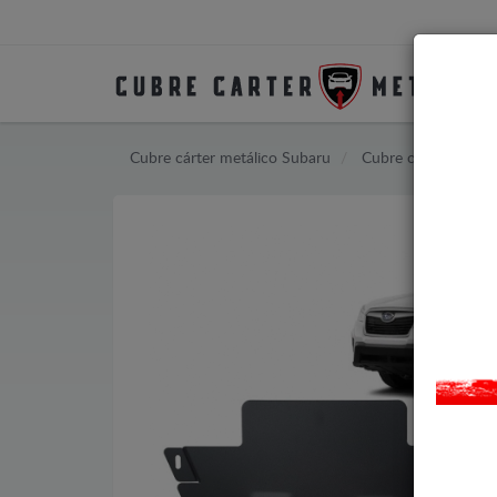
Cubre cárter metálico Subaru
Cubre cárter metáli