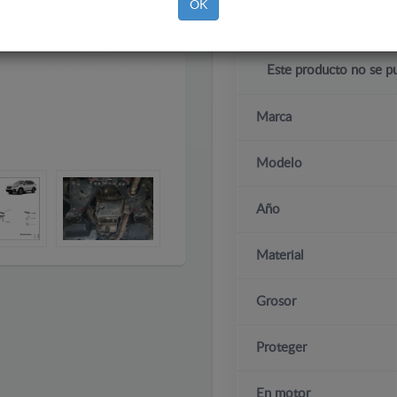
OK
Este producto no se p
Marca
Modelo
Año
Material
Grosor
Proteger
En motor