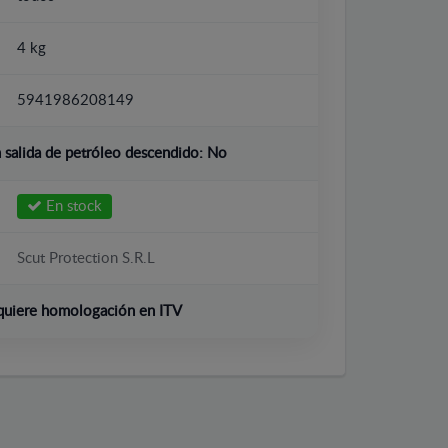
4 kg
5941986208149
salida de petróleo descendido:
No
En stock
Scut Protection S.R.L
quiere homologación en ITV