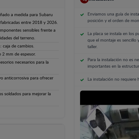
Enviamos una guía de insta
señado a medida para Subaru
posición y el orden de mont
 fabricadas entre 2018 y 2026.
componentes sensibles frente a
La placa se instala en los p
ridades del terreno.
que el montaje es sencillo 
: caja de cambios.
taller.
de 2 mm de espesor.
Para la instalación no es ne
cesorios necesarios para la
importantes en la estructur
o anticorrosiva para ofrecer
La instalación no requiere
os soldados para mejorar la