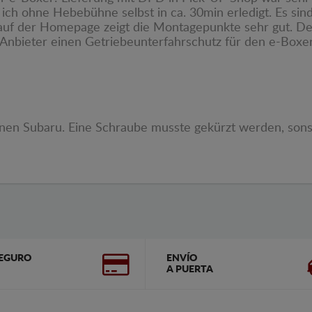
ch ohne Hebebühne selbst in ca. 30min erledigt. Es si
auf der Homepage zeigt die Montagepunkte sehr gut. Dec
 Anbieter einen Getriebeunterfahrschutz für den e-Boxer 
en Subaru. Eine Schraube musste gekürzt werden, sonst 
EGURO
ENVÍO
A PUERTA