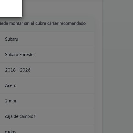
uede montar sin el cubre cárter recomendado
Subaru
Subaru Forester
2018 - 2026
Acero
2 mm
caja de cambios
todos