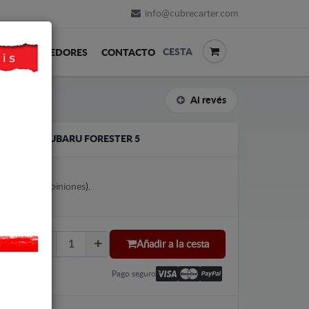
info@cubrecarter.com
CESTA
REVENDEDORES
CONTACTO
Al revés
 CAMBIOS SUBARU FORESTER 5
votes (
Ver opiniones
).
Añadir a la cesta
Pago seguro