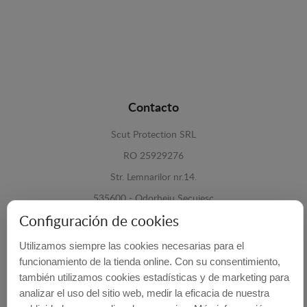
Contacto
Scut Protection SRL
RO 25929276
Str. Lemnarilor nr.14.
535600 - Odorheiu Secuiesc
Configuración de cookies
Harghita, Romania
Utilizamos siempre las cookies necesarias para el
E-mail:
info@cubrecarter.com
funcionamiento de la tienda online. Con su consentimiento,
también utilizamos cookies estadísticas y de marketing para
Site:
www.cubrecarter.com
analizar el uso del sitio web, medir la eficacia de nuestra