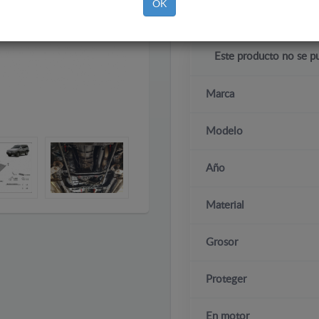
OK
Este producto no se p
Marca
Modelo
Año
Material
Grosor
Proteger
En motor