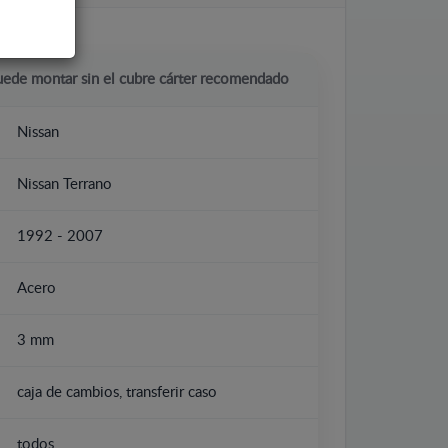
uede montar sin el cubre cárter recomendado
Nissan
Nissan Terrano
1992 - 2007
Acero
3 mm
caja de cambios, transferir caso
todos