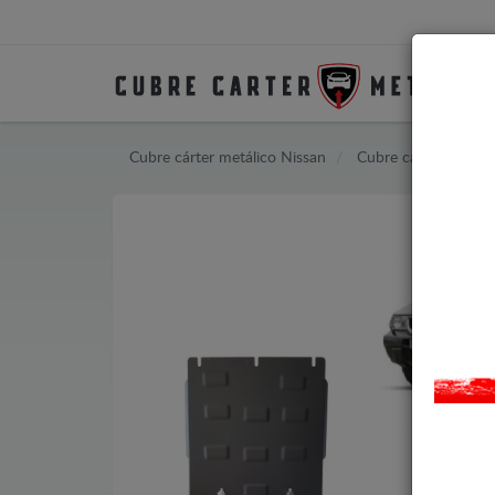
Cubre cárter metálico Nissan
Cubre cárter metáli