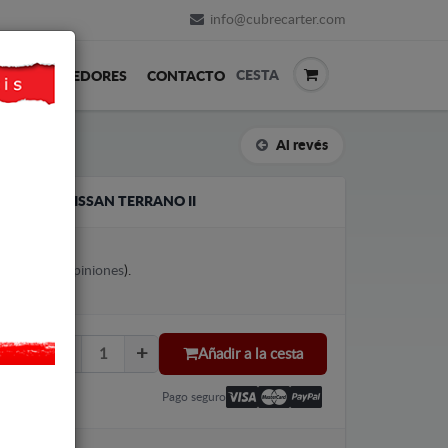
info@cubrecarter.com
CESTA
REVENDEDORES
CONTACTO
Al revés
CAMBIOS NISSAN TERRANO II
votes (
Ver opiniones
).
Añadir a la cesta
Pago seguro