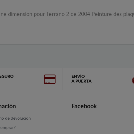
bonne dimension pour Terrano 2 de 2004 Peinture des pla
EGURO
ENVÍO
A PUERTA
mación
Facebook
io de devolución
omprar?