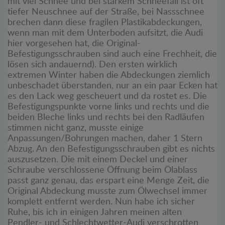
mit viel Schnee und bei starkem Schneefall ist oft
tiefer Neuschnee auf der Straße, bei Nassschnee
brechen dann diese fragilen Plastikabdeckungen,
wenn man mit dem Unterboden aufsitzt, die Audi
hier vorgesehen hat, die Original-
Befestigungsschrauben sind auch eine Frechheit, die
lösen sich andauernd). Den ersten wirklich
extremen Winter haben die Abdeckungen ziemlich
unbeschadet überstanden, nur an ein paar Ecken hat
es den Lack weg gescheuert und da rostet es. Die
Befestigungspunkte vorne links und rechts und die
beiden Bleche links und rechts bei den Radläufen
stimmen nicht ganz, musste einige
Anpassungen/Bohrungen machen, daher 1 Stern
Abzug. An den Befestigungsschrauben gibt es nichts
auszusetzen. Die mit einem Deckel und einer
Schraube verschlossene Öffnung beim Ölablass
passt ganz genau, das erspart eine Menge Zeit, die
Original Abdeckung musste zum Ölwechsel immer
komplett entfernt werden. Nun habe ich sicher
Ruhe, bis ich in einigen Jahren meinen alten
Pendler- und Schlechtwetter-Audi verschrotten