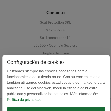
Contacto
Scut Protection SRL
RO 25929276
Str. Lemnarilor nr.14.
535600 - Odorheiu Secuiesc
Harghita, Romania
Configuración de cookies
E-mail:
info@cubrecarter.com
Utilizamos siempre las cookies necesarias para el
Site:
www.cubrecarter.com
funcionamiento de la tienda online. Con su consentimiento,
también utilizamos cookies estadísticas y de marketing para
analizar el uso del sitio web, medir la eficacia de nuestra
publicidad y personalizar los anuncios. Más información:
Política de privacidad
.
Cubre Carter -
© 2026