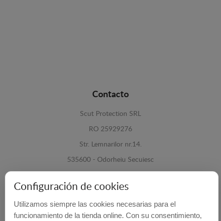
Contacto
Scut Protection SRL
RO 25929276
Str. Lemnarilor nr.14.
535600 - Odorheiu Secuiesc
Harghita, Romania
Configuración de cookies
E-mail:
info@cubrecarter.com
Utilizamos siempre las cookies necesarias para el
funcionamiento de la tienda online. Con su consentimiento,
Site:
www.cubrecarter.com