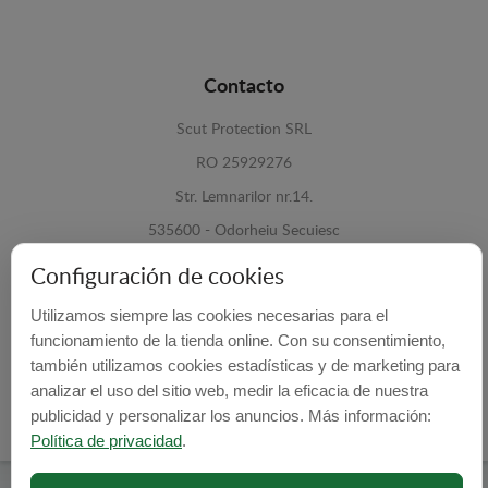
Contacto
Scut Protection SRL
RO 25929276
Str. Lemnarilor nr.14.
535600 - Odorheiu Secuiesc
Harghita, Romania
Configuración de cookies
E-mail:
info@cubrecarter.com
Utilizamos siempre las cookies necesarias para el
funcionamiento de la tienda online. Con su consentimiento,
también utilizamos cookies estadísticas y de marketing para
Site:
www.cubrecarter.com
analizar el uso del sitio web, medir la eficacia de nuestra
publicidad y personalizar los anuncios. Más información:
Política de privacidad
.