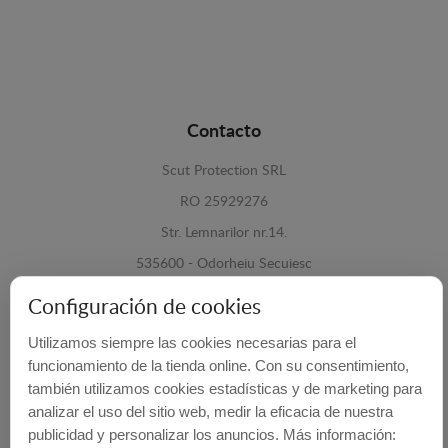
Contacto
Scut Protection SRL
RO 25929276
Str. Lemnarilor nr.14.
535600 - Odorheiu Secuiesc
Harghita, Romania
Configuración de cookies
E-mail:
info@cubrecarter.com
Utilizamos siempre las cookies necesarias para el
funcionamiento de la tienda online. Con su consentimiento,
Site:
www.cubrecarter.com
también utilizamos cookies estadísticas y de marketing para
analizar el uso del sitio web, medir la eficacia de nuestra
publicidad y personalizar los anuncios. Más información: