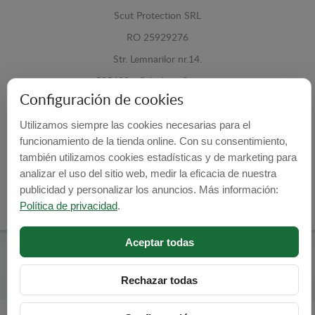
Scut Protection SRL
RO 25929276
Str. Lemnarilor nr.14.
535600 - Odorheiu Secuiesc
Configuración de cookies
Harghita, Romania
Utilizamos siempre las cookies necesarias para el
E-mail:
info@cubrecarter.com
funcionamiento de la tienda online. Con su consentimiento,
también utilizamos cookies estadísticas y de marketing para
Site:
www.cubrecarter.com
analizar el uso del sitio web, medir la eficacia de nuestra
publicidad y personalizar los anuncios. Más información:
Política de privacidad
.
Aceptar todas
Cubre Carter -
© 2026
Programed By
lokopi WEB
Rechazar todas