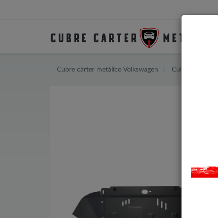
Cubre cárter metálico Volkswagen
Cubre cárter m