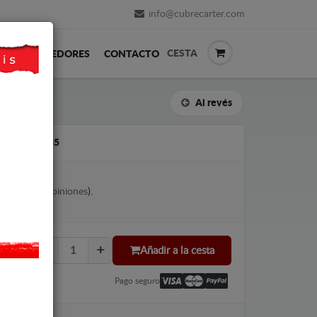
info@cubrecarter.com
CESTA
REVENDEDORES
CONTACTO
Al revés
W PASSAT B5
votes (
Ver opiniones
).
Añadir a la cesta
Pago seguro