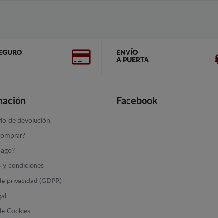
EGURO
ENVÍO
A PUERTA
mación
Facebook
io de devolución
omprar?
ago?
 y condiciones
 de privacidad (GDPR)
gal
 de Cookies