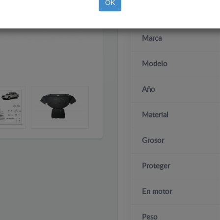
OK
Marca
Modelo
Año
Material
Grosor
Proteger
En motor
Peso