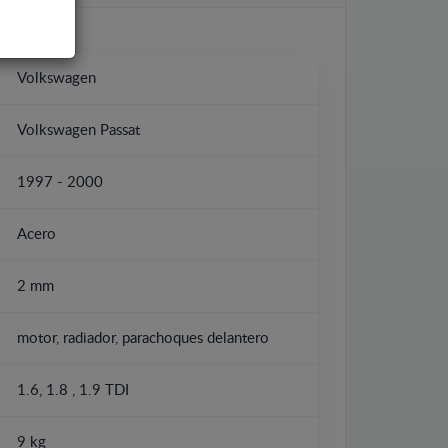
Volkswagen
Volkswagen Passat
1997 - 2000
Acero
2 mm
motor, radiador, parachoques delantero
1.6, 1.8 , 1.9 TDI
9 kg