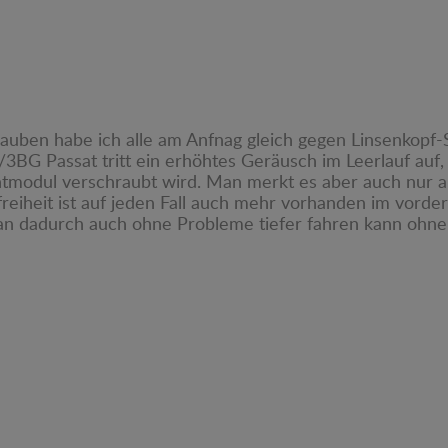
uben habe ich alle am Anfnag gleich gegen Linsenkopf-S
/3BG Passat tritt ein erhöhtes Geräusch im Leerlauf auf
ntmodul verschraubt wird. Man merkt es aber auch nur a
eiheit ist auf jeden Fall auch mehr vorhanden im vordere
an dadurch auch ohne Probleme tiefer fahren kann ohn