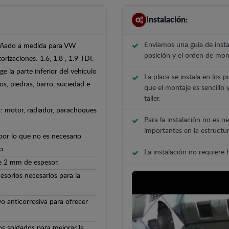
Instalación:
Enviamos una guía de insta
iseñado a medida para VW
posición y el orden de mont
rizaciones: 1.6, 1.8 , 1.9 TDI.
e la parte inferior del vehículo
La placa se instala en los p
s, piedras, barro, suciedad e
que el montaje es sencillo 
taller.
: motor, radiador, parachoques
Para la instalación no es ne
importantes en la estructur
 por lo que no es necesario
o.
La instalación no requiere
de 2 mm de espesor.
cesorios necesarios para la
o anticorrosiva para ofrecer
os soldados para mejorar la