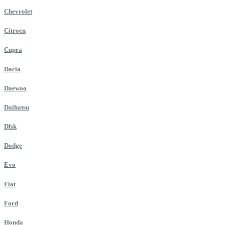
Chevrolet
Citroen
Cupra
Dacia
Daewoo
Daihatsu
Dfsk
Dodge
Evo
Fiat
Ford
Honda