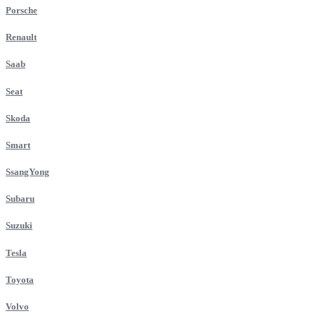
Porsche
Renault
Saab
Seat
Skoda
Smart
SsangYong
Subaru
Suzuki
Tesla
Toyota
Volvo