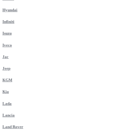
Hyundai
Infiniti
Isuzu
Iveco
Jac
Jeep
KGM
Kia
Lada
Lancia
Land Rover