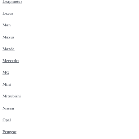
Leapmotor
Lexus
Man
Maxus
Mazda
Mercedes
MG
Mini
Mitsubishi
Nissan
Opel
Peugeot