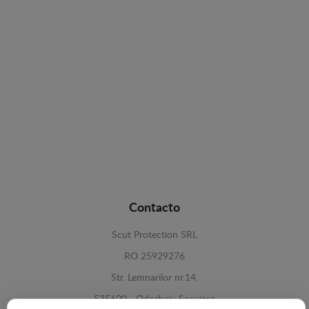
Contacto
Scut Protection SRL
RO 25929276
Str. Lemnarilor nr.14.
535600 - Odorheiu Secuiesc