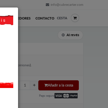
info@cubrecarter.com
CESTA
REVENDEDORES
CONTACTO
Al revés
W GOLF 3
votes (
Ver opiniones
).
Añadir a la cesta
Pago seguro