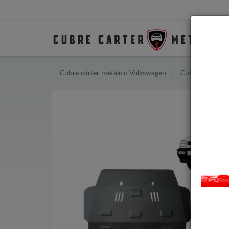
Cubre cárter metálico Volkswagen
Cubre cárter m