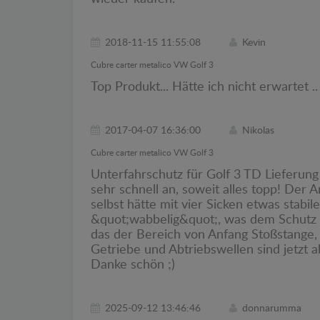
2018-11-15 11:55:08
Kevin
Cubre carter metalico VW Golf 3
Top Produkt... Hätte ich nicht erwartet ..
2017-04-07 16:36:00
Nikolas
Cubre carter metalico VW Golf 3
Unterfahrschutz für Golf 3 TD Lieferung
sehr schnell an, soweit alles topp! Der 
selbst hätte mit vier Sicken etwas stabi
&quot;wabbelig&quot;, was dem Schutz woh
das der Bereich von Anfang Stoßstange,
Getriebe und Abtriebswellen sind jetzt ab
Danke schön ;)
2025-09-12 13:46:46
donnarumma