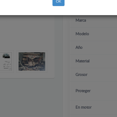
OK
Marca
Modelo
Año
Material
Grosor
Proteger
En motor