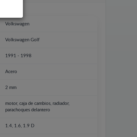
Volkswagen
Volkswagen Golf
1991 - 1998
Acero
2 mm
motor, caja de cambios, radiador,
parachoques delantero
1.4, 1.6, 1.9 D