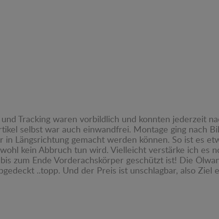
 und Tracking waren vorbildlich und konnten jederzeit n
Artikel selbst war auch einwandfrei. Montage ging nach B
ler in Längsrichtung gemacht werden können. So ist es et
l kein Abbruch tun wird. Vielleicht verstärke ich es noc
 bis zum Ende Vorderachskörper geschützt ist! Die Ölwa
gedeckt ..topp. Und der Preis ist unschlagbar, also Ziel 